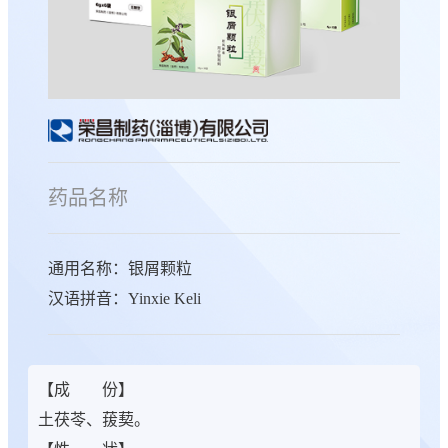
药品名称
通用名称：银屑颗粒
汉语拼音：Yinxie Keli
【成 份】
土茯苓、菝葜。