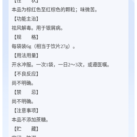
【性 状】
本品为棕红色至红棕色的颗粒；味微苦。
【功能主治】
祛风解毒。用于银屑病。
【规 格】
每袋装6g（相当于饮片27g）。
【用法用量】
开水冲服。一次1袋，一日2～3次，或遵医嘱。
【不良反应】
尚不明确。
【禁 忌】
尚不明确。
【注意事项】
本品不添加蔗糖。
【贮 藏】