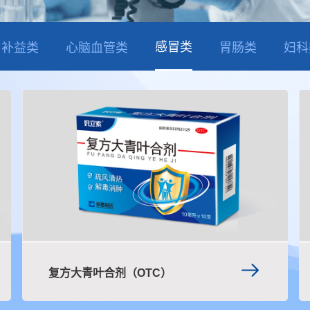
感冒类
补益类
心脑血管类
胃肠类
妇科
复方大青叶合剂（OTC）