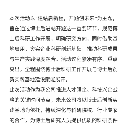
本次活动以“建站启新程，开题创未来”为主题，
旨在通过博士后进站开题这一重要环节，规范博
士后科研工作开展，明确研究方向，同时借助基
地启用，夯实企业科研创新基础，推动科研成果
与生产实践深度融合。活动议程紧凑有序、重点
突出，全程围绕博士后科研工作开展与博士后创
新实践基地建设赋能展开。
此次活动作为我公司推进人才强企、科技兴企战
略的关键时间节点，未来公司将以博士后创新实
践基地为依托，持续深化与科研院校、行业专家
的合作，为博士后研究人员提供优质的科研条件