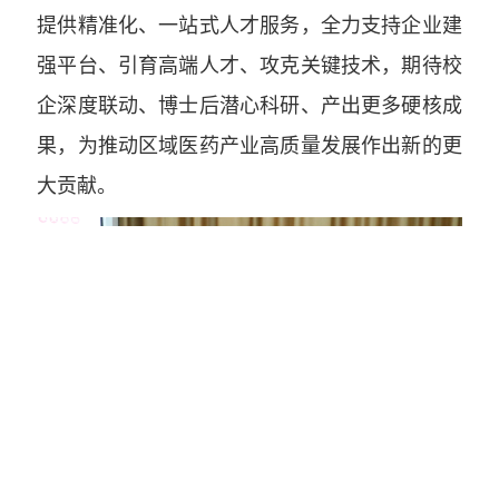
提供精准化、一站式人才服务，全力支持企业建
强平台、引育高端人才、攻克关键技术，期待校
企深度联动、博士后潜心科研、产出更多硬核成
果，为推动区域医药产业高质量发展作出新的更
大贡献。