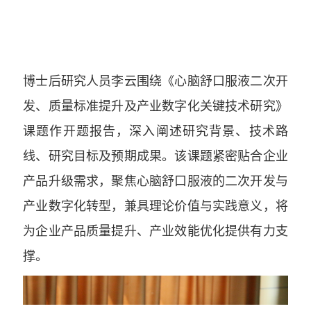
博士后研究人员李云围绕《心脑舒口服液二次开
发、质量标准提升及产业数字化关键技术研究》
课题作开题报告，深入阐述研究背景、技术路
线、研究目标及预期成果。该课题紧密贴合企业
产品升级需求，聚焦心脑舒口服液的二次开发与
产业数字化转型，兼具理论价值与实践意义，将
为企业产品质量提升、产业效能优化提供有力支
撑。