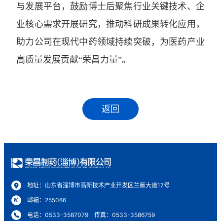
与发展平台，鼓励博士后聚焦行业关键技术、企
业核心需求开展研究，推动科研成果转化应用，
助力公司在现代中药领域持续突破，为医药产业
高质量发展贡献“荣昌力量”。
返回
地址：山东省淄博市高新技术产业开发区兰雁大道17号
邮编：255086
电话：0533-3587079 传真：0533-3586759