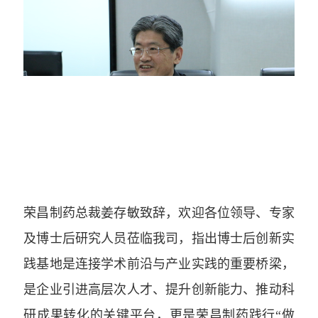
荣昌制药总裁姜存敏致辞，欢迎各位领导、专家
及博士后研究人员莅临我司，指出博士后创新实
践基地是连接学术前沿与产业实践的重要桥梁，
是企业引进高层次人才、提升创新能力、推动科
研成果转化的关键平台，更是荣昌制药践行“做