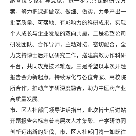
纳各位专家指导意见，进一步完善课题研究方
案，努力把课题做深、做细、做实，力争产出一
批高质量、可落地、有影响力的科研成果，实现
个人成长与企业发展的双向共赢。二是希望公司
研发团队、合作导师，主动对接、密切配合，全
力支持博士后开展研究工作，搭建高效协作科研
平台，共同攻克技术难题。三是希望以本次开题
报告会为新起点，持续深化与各位专家、高校院
所合作，推动产学研深度融合，助力中医药产业
高质量发展。
市、区人社部门领导讲话指出，此次博士后进站
开题报告会标志着高层次人才集聚、产学研协同
创新迈出新的步伐，市、区人社部门将一如既往