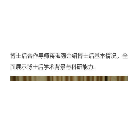
博士后合作导师蒋海强介绍博士后基本情况，全
面展示博士后学术背景与科研能力。