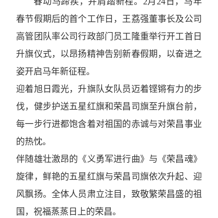
春动马蹄疾，并肩踏新程。2月24日，马年
春节假期后的首个工作日，王荔强董事长及公司
高管团队率公司行政部门员工隆重举行开工首日
升旗仪式，以昂扬精神告别新春假期，以奋进之
姿开启马年新征程。
迎着旭日霞光，升旗队女队员迈着铿锵有力的步
伐，健步护送五星红旗和荣昌司旗至升旗台前，
每一步行进都饱含着对祖国的赤诚与对荣昌事业
的热忱。
伴随雄壮激昂的《义勇军进行曲》与《荣昌魂》
旋律，鲜艳的五星红旗与荣昌司旗依次升起、迎
风飘扬。全体人员肃立注目，致敬繁荣昌盛的祖
国，祝福蒸蒸日上的荣昌。